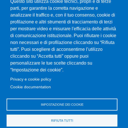
Questo sito utilizza cookie tecnici, propri e di terze
parti, per garantire la corretta navigazione e
analizzare il traffico e, con il tuo consenso, cookie di
profilazione e altri strumenti di tracciamento di terzi
per mostrare video e misurare l'efficacia delle attività
Università degli Studi di Messina
di comunicazione istituzionale. Puoi rifiutare i cookie
Piazza Pugliatti, 1 - 98122 Messina
non necessari e di profilazione cliccando su “Rifiuta
Cod. Fiscale 80004070837
tutti”. Puoi scegliere di acconsentirne l’utilizzo
P.IVA 00724160833
cliccando su “Accetta tutti” oppure puoi
Centralino: 090 676 1
personalizzare le tue scelte cliccando su
MENÙ SOCIAL
“Impostazione dei cookie”.
Privacy e cookie policy
MENÙ FOOTER 1
Cookie documentation
Accessibilità
Mappa del sito
Privacy e cookie policy
IMPOSTAZIONE DEI COOKIE
MENÙ FOOTER 2
RIFIUTA TUTTI
Amministrazione trasparente