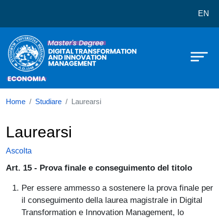
Corso di laurea in LM-77 Digital 
Salta al contenuto principale
EN
Home
Studiare
Laurearsi
Laurearsi
Ascolta
Art. 15 - Prova finale e conseguimento del titolo
Per essere ammesso a sostenere la prova finale per
il conseguimento della laurea magistrale in Digital
Transformation e Innovation Management, lo